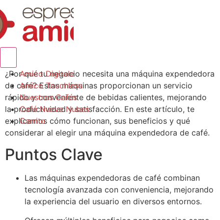
Menú conmutador hamburguesa
¿Por qué tu negocio necesita una máquina expendedora
Amico Digitale
de café? Estas máquinas proporcionan un servicio
Amico Touchless
rápido y conveniente de bebidas calientes, mejorando
Nuestros Cafés
la productividad y satisfacción. En este artículo, te
Café Nueve Nubes
explicamos cómo funcionan, sus beneficios y qué
Carrito
considerar al elegir una máquina expendedora de café.
Puntos Clave
Las máquinas expendedoras de café combinan
tecnología avanzada con conveniencia, mejorando
la experiencia del usuario en diversos entornos.