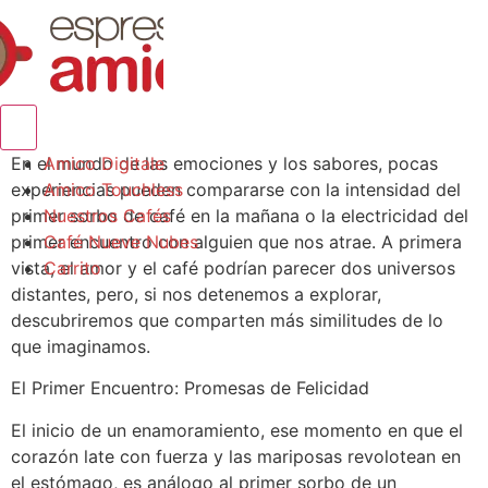
Menú conmutador hamburguesa
En el mundo de las emociones y los sabores, pocas
Amico Digitale
experiencias pueden compararse con la intensidad del
Amico Touchless
primer sorbo de café en la mañana o la electricidad del
Nuestros Cafés
primer encuentro con alguien que nos atrae. A primera
Café Nueve Nubes
vista, el amor y el café podrían parecer dos universos
Carrito
distantes, pero, si nos detenemos a explorar,
descubriremos que comparten más similitudes de lo
que imaginamos.
El Primer Encuentro: Promesas de Felicidad
El inicio de un enamoramiento, ese momento en que el
corazón late con fuerza y las mariposas revolotean en
el estómago, es análogo al primer sorbo de un