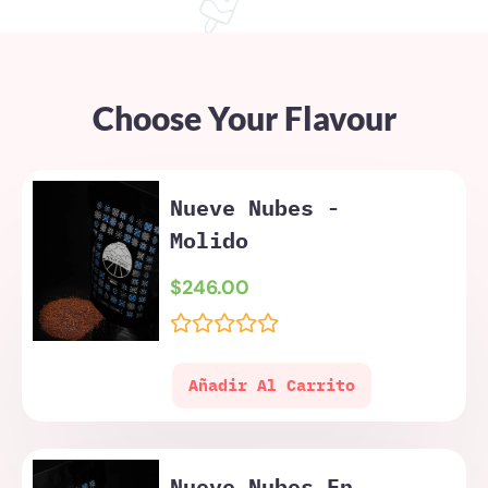
Choose Your Flavour
Nueve Nubes -
Molido
$
246.00
Valorado
con
Añadir Al Carrito
0
de
5
Nueve Nubes En