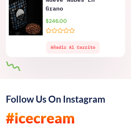
Grano
$
246.00
Valorado
con
Añadir Al Carrito
0
de
5
Follow Us On Instagram
#icecream